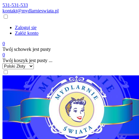
531-531-533
kontakt@mydlarnieswiata.pl
Zaloguj się
Załóż konto
0
Twój schowek jest pusty
0
Twój koszyk jest pusty ...