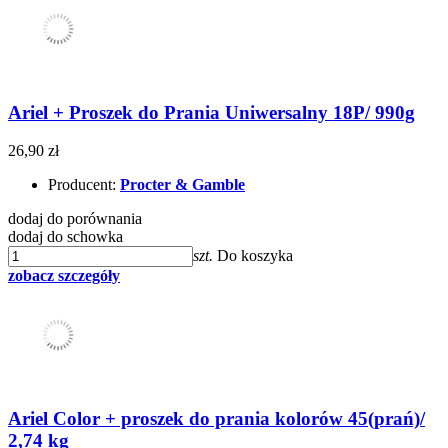
Ariel + Proszek do Prania Uniwersalny 18P/ 990g
26,90 zł
Producent:
Procter & Gamble
dodaj do porównania
dodaj do schowka
szt.
Do koszyka
zobacz szczegóły
Ariel Color + proszek do prania kolorów 45(prań)/
2,74 kg