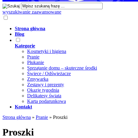
wyszukiwanie zaawansowane
Strona główna
Blog
Kategorie
Kosmetyki i higiena
Pranie
Płukanie
Sprzątanie domu – skuteczne środki
Świece / Odświeżacze
Zmywarka
Zestawy i prezenty
Okazje tygodnia
Delikatesy świata
Karta podarunkowa
Kontakt
Strona główna
»
Pranie
»
Proszki
Proszki