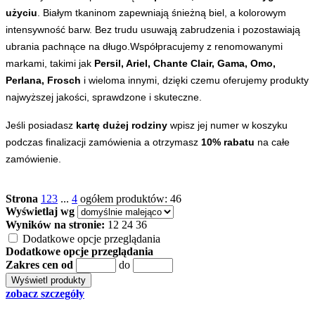
użyciu
. Białym tkaninom zapewniają śnieżną biel, a kolorowym
intensywność barw. Bez trudu usuwają zabrudzenia i pozostawiają
ubrania pachnące na długo.
Współpracujemy z renomowanymi
markami, takimi jak
Persil, Ariel, Chante Clair, Gama, Omo,
Perlana, Frosch
i wieloma innymi, dzięki czemu oferujemy produkty
najwyższej jakości, sprawdzone i skuteczne.
Jeśli posiadasz
kartę dużej rodziny
wpisz jej numer w koszyku
podczas finalizacji zamówienia a otrzymasz
10% rabatu
na całe
zamówienie.
Strona
1
2
3
...
4
ogółem produktów: 46
Wyświetlaj wg
Wyników na stronie:
12
24
36
Dodatkowe opcje przeglądania
Dodatkowe opcje przeglądania
Zakres cen od
do
zobacz szczegóły